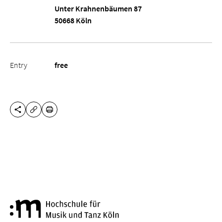
Unter Krahnenbäumen 87
50668 Köln
Entry
free
SHARE THIS PAGE
PRINT
COPY URL
Cologne University of Music a