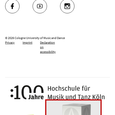
FACEBOOK
YOUTUBE
INSTAGRAM
© 2026 Cologne University of Music and Dance
Privacy
Imprint
Declaration
on
accessibility
100 y