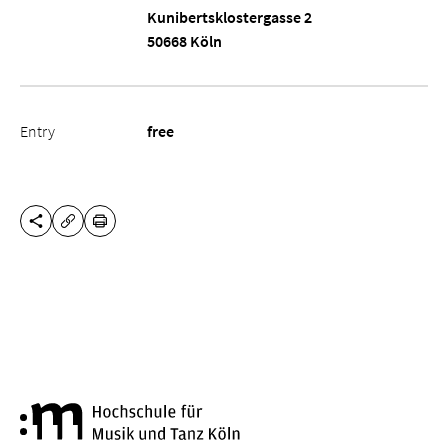
Kunibertsklostergasse 2
50668 Köln
Entry
free
SHARE THIS PAGE
PRINT
COPY URL
Cologne University of Music a