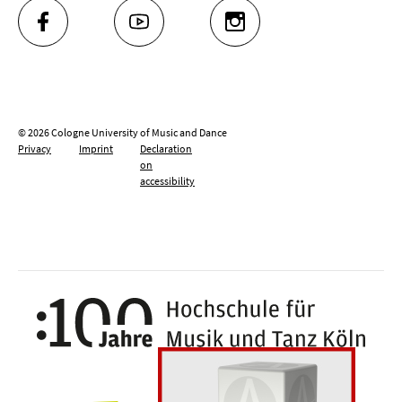
FACEBOOK
YOUTUBE
INSTAGRAM
© 2026 Cologne University of Music and Dance
Privacy
Imprint
Declaration
on
accessibility
100 y