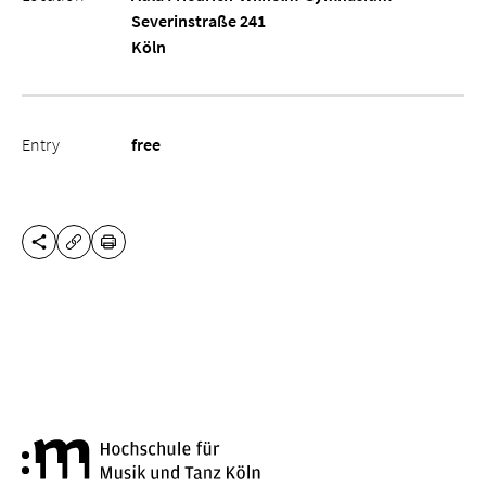
Severinstraße 241
Köln
Entry
free
SHARE THIS PAGE
PRINT
COPY URL
Cologne University of Music a