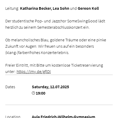
Leitung:
Katharina Becker, Lea Sohn
und
Gereon Koll
Der studentische Pop- und Jazzchor SomeSwingGood lädt
herzlich zu seinem Semesterabschlusskonzert ein.
Ob melancholisches Blau, goldene Träume oder eine pinke
Zukunft vor Augen: Wir freuen uns auf ein besonders
(klang-)farbenfrohes Konzerterlebnis.
Freier Eintritt, mit Bitte um kostenlose Ticketreservierung
unter:
https://lmy.de/gflDl
Dates
Saturday, 12.07.2025
19:00
Location
Aula Friedrich-Wilhelm-Gymnasium