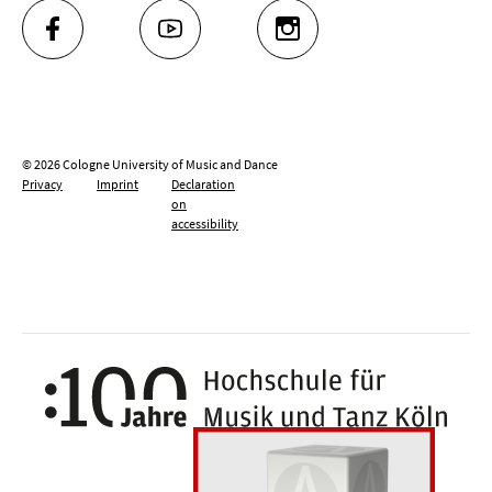
FACEBOOK
YOUTUBE
INSTAGRAM
© 2026 Cologne University of Music and Dance
Privacy
Imprint
Declaration
on
accessibility
100 y