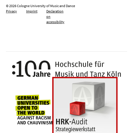
© 2026 Cologne University of Music and Dance
Privacy
Imprint
Declaration
on
accessibility
100 y
Universities for openness, tolerance an