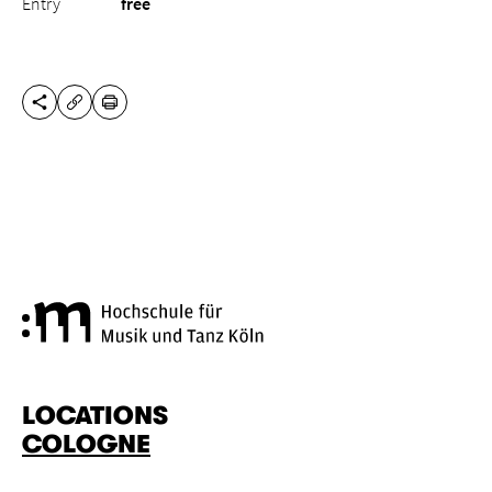
Entry
free
SHARE THIS PAGE
PRINT
COPY URL
Cologne University of Music a
LOCATIONS
COLOGNE