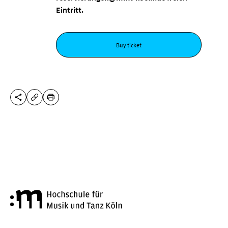
Eintritt.
Buy ticket
SHARE THIS PAGE
PRINT
COPY URL
Cologne University of Music a