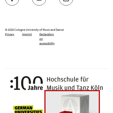
FACEBOOK
YOUTUBE
INSTAGRAM
© 2026 Cologne University of Music and Dance
Privacy
Imprint
Declaration
on
accessibility
100 y
Universities for openness, tolerance an