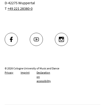
D-42275 Wuppertal
T
+49 221 28380-0
FACEBOOK
YOUTUBE
INSTAGRAM
© 2026 Cologne University of Music and Dance
Privacy
Imprint
Declaration
on
accessibility