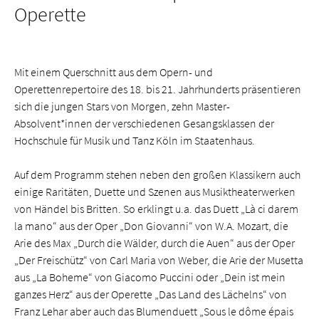
Operette
Mit einem Querschnitt aus dem Opern- und
Operettenrepertoire des 18. bis 21. Jahrhunderts präsentieren
sich die jungen Stars von Morgen, zehn Master-
Absolvent*innen der verschiedenen Gesangsklassen der
Hochschule für Musik und Tanz Köln im Staatenhaus.
Auf dem Programm stehen neben den großen Klassikern auch
einige Raritäten, Duette und Szenen aus Musiktheaterwerken
von Händel bis Britten. So erklingt u.a. das Duett „Là ci darem
la mano“ aus der Oper „Don Giovanni“ von W.A. Mozart, die
Arie des Max „Durch die Wälder, durch die Auen“ aus der Oper
„Der Freischütz“ von Carl Maria von Weber, die Arie der Musetta
aus „La Boheme“ von Giacomo Puccini oder „Dein ist mein
ganzes Herz“ aus der Operette „Das Land des Lächelns“ von
Franz Lehar aber auch das Blumenduett „Sous le dôme épais