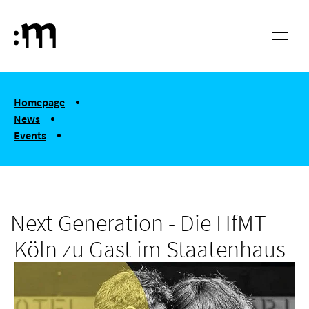
Skip to main content
Cologne University of Music and Dance
Menu
You are here:
Homepage
News
Events
Next Generation - Die HfMT Köln zu Gast im Staatenhaus
Next Generation - Die HfMT
Köln zu Gast im Staatenhaus