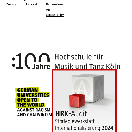
Privacy
Imprint
Declaration
on
accessibility
100 y
Universities for openness, tolerance an