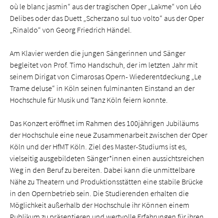
où le blanc jasmin“ aus der tragischen Oper „Lakme“ von Léo
Delibes oder das Duett „Scherzano sul tuo volto“ aus der Oper
„Rinaldo“ von Georg Friedrich Händel.
Am Klavier werden die jungen Sängerinnen und Sänger
begleitet von Prof. Timo Handschuh, der im letzten Jahr mit
seinem Dirigat von Cimarosas Opern- Wiederentdeckung „Le
Trame deluse“ in Köln seinen fulminanten Einstand an der
Hochschule für Musik und Tanz Köln feiern konnte.
Das Konzert eröffnet im Rahmen des 100jährigen Jubiläums
der Hochschule eine neue Zusammenarbeit zwischen der Oper
Köln und der HfMT Köln. Ziel des Master-Studiums ist es,
vielseitig ausgebildeten Sänger*innen einen aussichtsreichen
Weg in den Beruf zu bereiten. Dabei kann die unmittelbare
Nähe zu Theatern und Produktionsstätten eine stabile Brücke
in den Opernbetrieb sein. Die Studierenden erhalten die
Möglichkeit außerhalb der Hochschule ihr Können einem
Publikum zu präsentieren und wertvolle Erfahrungen für ihren