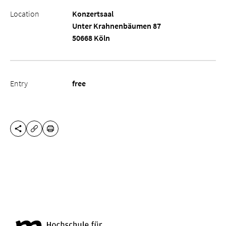
Location
Konzertsaal
Unter Krahnenbäumen 87
50668 Köln
Entry
free
SHARE THIS PAGE
PRINT
COPY URL