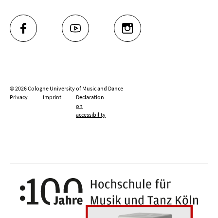
FACEBOOK
YOUTUBE
INSTAGRAM
© 2026 Cologne University of Music and Dance
Privacy
Imprint
Declaration
on
accessibility
100 y