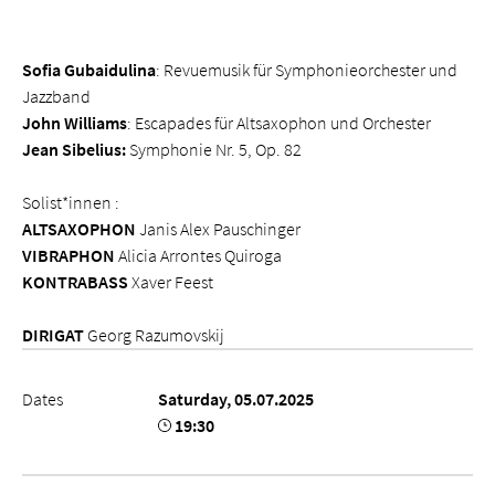
Sofia Gubaidulina
: Revuemusik für Symphonieorchester und
Jazzband
John Williams
: Escapades für Altsaxophon und Orchester
Jean Sibelius:
Symphonie Nr. 5, Op. 82
Solist*innen :
ALTSAXOPHON
Janis Alex Pauschinger
VIBRAPHON
Alicia Arrontes Quiroga
KONTRABASS
Xaver Feest
DIRIGAT
Georg Razumovskij
Dates
Saturday, 05.07.2025
19:30