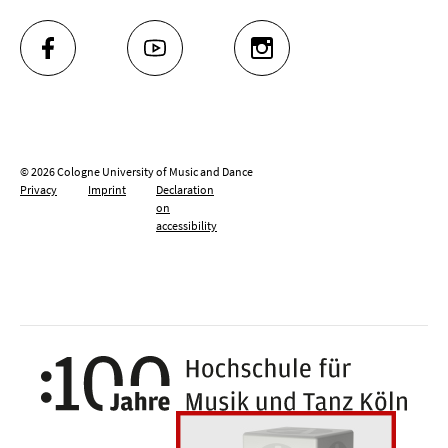
FACEBOOK
YOUTUBE
INSTAGRAM
© 2026 Cologne University of Music and Dance
Privacy
Imprint
Declaration
on
accessibility
100 y