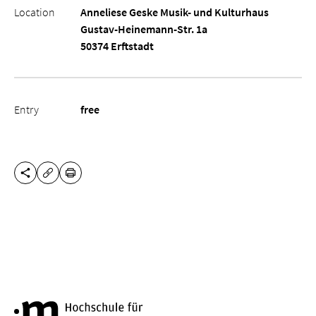
Location
Anneliese Geske Musik- und Kulturhaus
Gustav-Heinemann-Str. 1a
50374 Erftstadt
Entry
free
SHARE THIS PAGE
PRINT
COPY URL
Cologne University of Music a