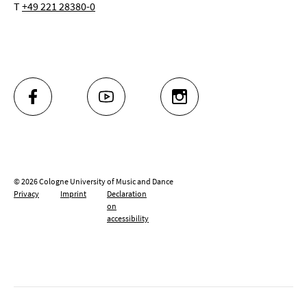
T
+49 221 28380-0
FACEBOOK
YOUTUBE
INSTAGRAM
© 2026 Cologne University of Music and Dance
Privacy
Imprint
Declaration
on
accessibility